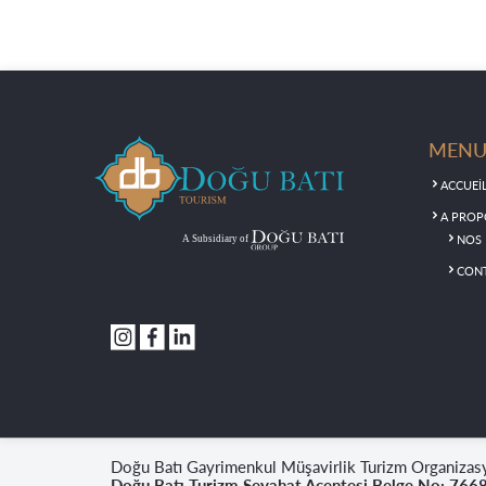
MEN
ACCUEİ
A PROP
NOS 
CON
Doğu Batı Gayrimenkul Müşavirlik Turizm Organizasyo
Doğu Batı Turizm Seyahat Acentesi Belge No: 766