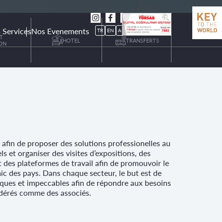
 Services
Nos Evenements
TR
EN
AR
T
HOTEL
TRANSFERTS
İON
Doğu Batı Turizm Seyahat Acentesi Belge No: 7668
Doğu Batı Turizm Seyahat Acentesi Belge No: 7668
Doğu Batı Turizm Seyahat Acentesi Belge No: 7668
 afin de proposer des solutions professionelles au
ls et organiser des visites d’expositions, des
 des plateformes de travail afin de promouvoir le
 des pays. Dans chaque secteur, le but est de
iques et impeccables afin de répondre aux besoins
idérés comme des associés.