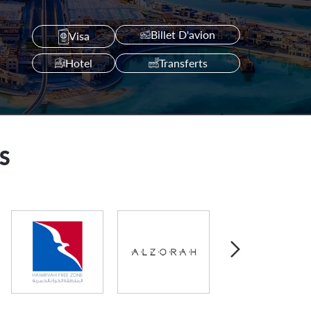
Billet D'avion
Visa
Hotel
Transferts
S