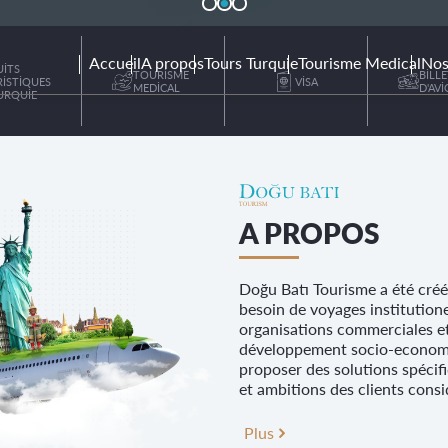
RISME
EUR
Accueil
A propos
Tours Turquie
Tourisme Medical
Nos
UİTS
TOURİSME
BİLLE
İSTİQUES
VİSA
MEDİCAL
D'AV
URQUİE
A PROPOS
Doğu Batı Tourisme a été créé
besoin de voyages institutione
organisations commerciales et
développement socio-economic
proposer des solutions spécif
et ambitions des clients cons
Plus