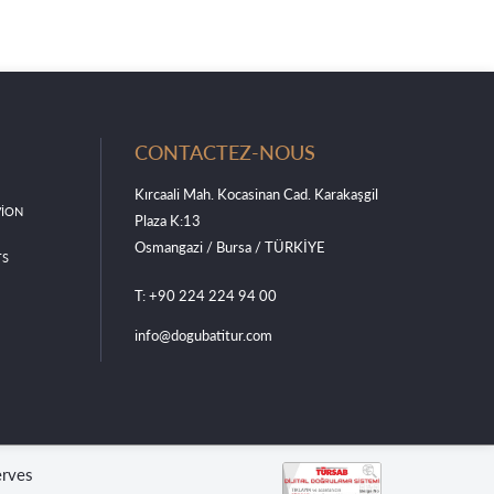
CONTACTEZ-NOUS
Kırcaali Mah. Kocasinan Cad. Karakaşgil
VİON
Plaza K:13
Osmangazi / Bursa / TÜRKİYE
TS
T: +90 224 224 94 00
info@dogubatitur.com
erves