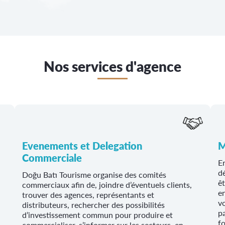
Nos services d'agence
Evenements et Delegation
M
Commerciale
E
dé
Doğu Batı Tourisme organise des comités
êt
commerciaux afin de, joindre d’éventuels clients,
e
trouver des agences, représentants et
vo
distributeurs, rechercher des possibilités
pa
d’investissement commun pour produire et
f
commercialiser, s’informer sur les secteurs, en