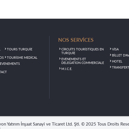
U
NOS SERVİCES
L
TOURS TURQUİE
CİRCUİTS TOURİSTİQUES EN
VİSA
TURQUİE
BİLLET D'A
OS
TOURİSME MEDİCAL
EVENEMENTS ET
HOTEL
DELEGATİON COMMERCİALE
EVENEMENTS
TRANSFER
M.I.C.E.
TACT
n Yatırım İnşaat Sanayi ve Ticaret Ltd. Şti. © 2025 Tous Droits Res
8