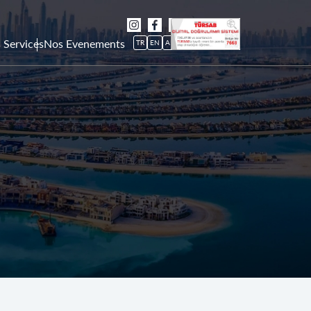
 Services
Nos Evenements
TR
EN
AR