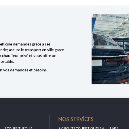
vehicule demandés grâce a ses
de; assure le transport en ville grace
n chauffeur privé et vous offre un
fortable.
lon vos demandes et besoins.
U
NOS SERVİCES
L
TOURS TURQUİE
CİRCUİTS TOURİSTİQUES EN
VİSA