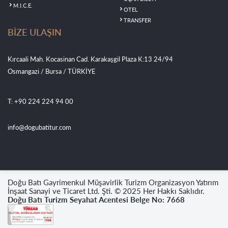
M.I.C.E.
OTEL
TRANSFER
BİZE ULAŞIN
Kırcaali Mah. Kocasinan Cad. Karakaşgil Plaza K:13 24/94
Osmangazi / Bursa / TÜRKİYE
T: +90 224 224 94 00
info@dogubatitur.com
Doğu Batı Gayrimenkul Müşavirlik Turizm Organizasyon Yatırım
İnşaat Sanayi ve Ticaret Ltd. Şti. © 2025 Her Hakkı Saklıdır.
Doğu Batı Turizm Seyahat Acentesi Belge No: 7668