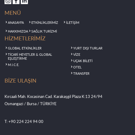
MENÜ
ANASAYFA
ETKİNLİKLERİMİZ
İLETİŞİM
HAKKIMIZDA
SAĞLIK TURİZMİ
HİZMETLERİMİZ
GLOBAL ETKİNLİKLER
YURT DIŞI TURLAR
TİCARİ HEYETLER & GLOBAL
VİZE
EŞLEŞTİRME
UÇAK BİLETİ
M.I.C.E.
OTEL
TRANSFER
BİZE ULAŞIN
Kırcaali Mah. Kocasinan Cad. Karakaşgil Plaza K:13 24/94
Osmangazi / Bursa / TÜRKİYE
T: +90 224 224 94 00